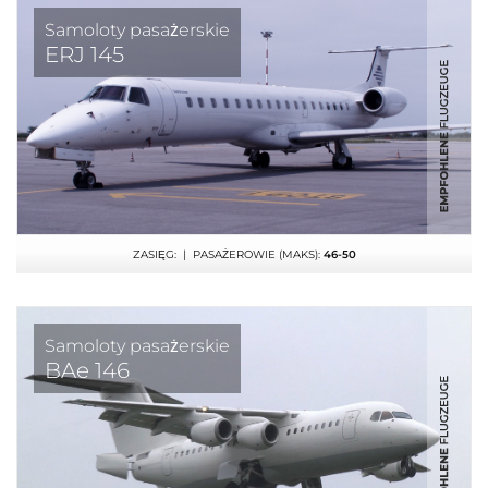
Samoloty pasażerskie
ERJ 145
ZASIĘG:
| PASAŻEROWIE (MAKS):
46-50
Samoloty pasażerskie
BAe 146