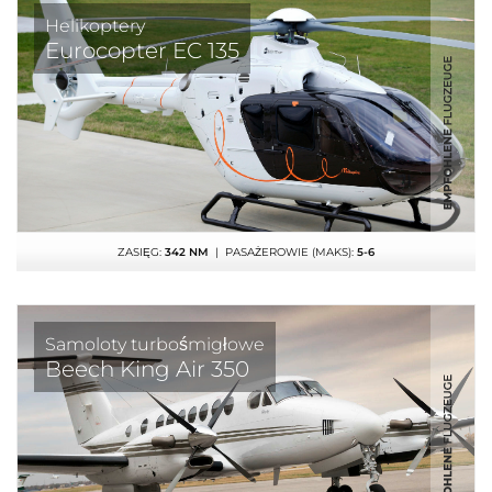
Helikoptery
Eurocopter EC 135
ZASIĘG:
342 NM
| PASAŻEROWIE (MAKS):
5-6
Samoloty turbośmigłowe
Beech King Air 350