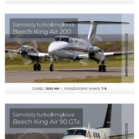
Samoloty turbośmigłowe
Beech King Air 200
ZASIĘG:
1500 NM
| PASAŻEROWIE (MAKS):
7-8
Samoloty turbośmigłowe
Beech King Air 90 GTx