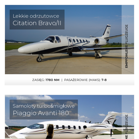
Lekkie odrzutowce
Citation Bravo/II
ZASIĘG:
1780 NM
| PASAŻEROWIE (MAKS):
7-8
Samoloty turbośmigłowe
Piaggio Avanti 180