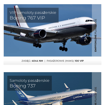
VIP samoloty pasażerskie
Boeing 767 VIP
ZASIĘG:
4044 NM
| PASAŻEROWIE (MAKS):
100 VIP
Samoloty pasażerskie
Boeing 737