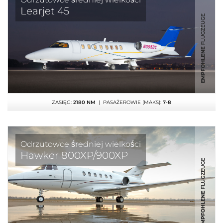
Learjet 45
ZASIĘG:
2180 NM
| PASAŻEROWIE (MAKS):
7-8
Odrzutowce średniej wielkości
Hawker 800XP/900XP