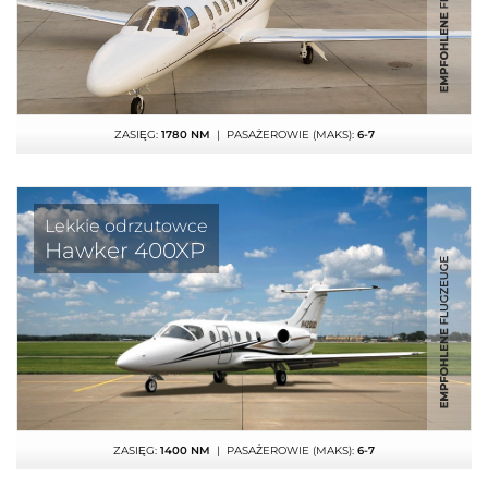
ZASIĘG:
1780 NM
| PASAŻEROWIE (MAKS):
6-7
Lekkie odrzutowce
Hawker 400XP
ZASIĘG:
1400 NM
| PASAŻEROWIE (MAKS):
6-7