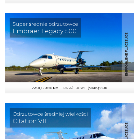
Super średnie odrzutowce
Embraer Legacy 500
ZASIĘG:
3126 NM
| PASAŻEROWIE (MAKS):
8-10
Odrzutowce średniej wielkości
Citation VII