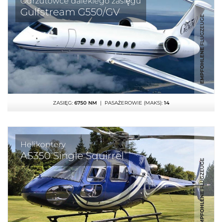
Odrzutowce dalekiego zasięgu
Gulfstream G550/GV
ZASIĘG:
6750 NM
| PASAŻEROWIE (MAKS):
14
Helikoptery
AS350 Single Squirrel