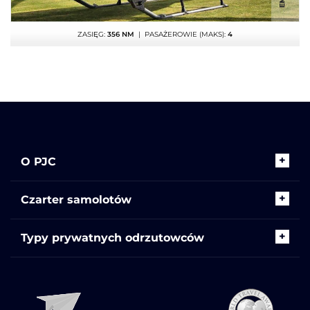
ZASIĘG:
356 NM
| PASAŻEROWIE (MAKS):
4
O PJC
Czarter samolotów
Typy prywatnych odrzutowców