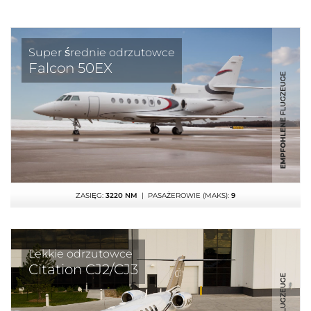
Super średnie odrzutowce
Falcon 50EX
ZASIĘG:
3220 NM
| PASAŻEROWIE (MAKS):
9
Lekkie odrzutowce
Citation CJ2/CJ3