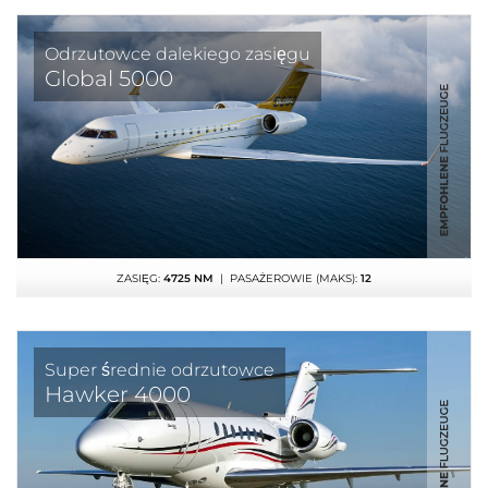
Odrzutowce dalekiego zasięgu
Global 5000
ZASIĘG:
4725 NM
| PASAŻEROWIE (MAKS):
12
Super średnie odrzutowce
Hawker 4000