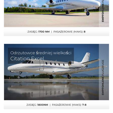
ZASIĘG:
1700 NM
| PASAŻEROWIE (MAKS):
8
Odrzutowce średniej wielkości
Citation Excel
ZASIĘG:
1800NM
| PASAŻEROWIE (MAKS):
7-8