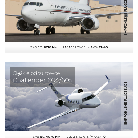
ZASIĘG:
1830 NM
| PASAŻEROWIE (MAKS):
17-48
Ciężkie odrzutowce
Challenger 604/605
ZASIĘG:
4070 NM
| PASAŻEROWIE (MAKS):
10