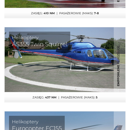
ZASIĘG:
410 NM
| PASAŻEROWIE (MAKS):
7-8
Helikoptery
AS355 Twin Squirrel
ZASIĘG:
437 NM
| PASAŻEROWIE (MAKS):
5
Helikoptery
Eurocopter EC155