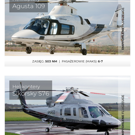
Agusta 109
ZASIĘG:
503 NM
| PASAŻEROWIE (MAKS):
6-7
Helikoptery
Sikorsky S76