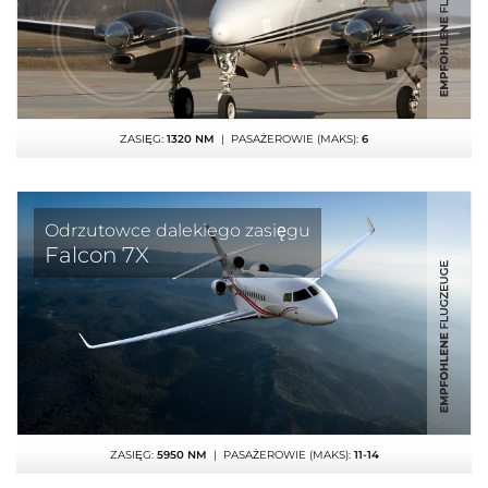
ZASIĘG:
1320 NM
| PASAŻEROWIE (MAKS):
6
Odrzutowce dalekiego zasięgu
Falcon 7X
ZASIĘG:
5950 NM
| PASAŻEROWIE (MAKS):
11-14