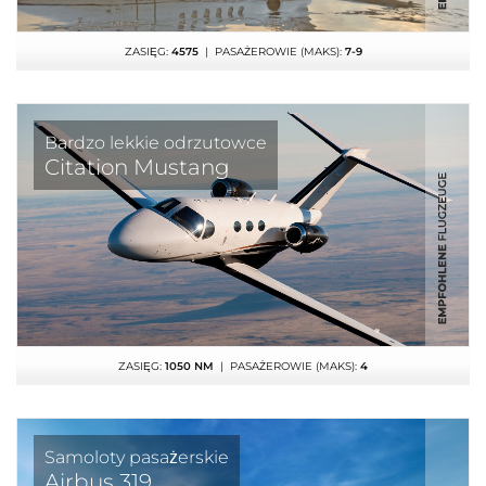
ZASIĘG:
4575
| PASAŻEROWIE (MAKS):
7-9
Bardzo lekkie odrzutowce
Citation Mustang
ZASIĘG:
1050 NM
| PASAŻEROWIE (MAKS):
4
Samoloty pasażerskie
Airbus 319