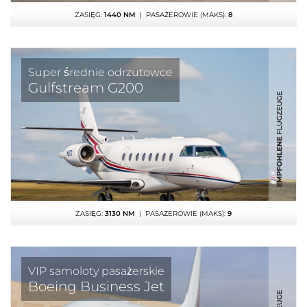
ZASIĘG:
1440 NM
| PASAŻEROWIE (MAKS):
8
Super średnie odrzutowce
Gulfstream G200
ZASIĘG:
3130 NM
| PASAŻEROWIE (MAKS):
9
VIP samoloty pasażerskie
Boeing Business Jet