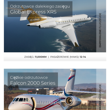
Odrzutowce dalekiego zasięgu
Global Express XRS
ZASIĘG:
11,000KM
| PASAŻEROWIE (MAKS):
12-14
Ciężkie odrzutowce
Falcon 2000 Series