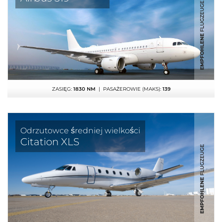
ZASIĘG:
1830 NM
| PASAŻEROWIE (MAKS):
139
Odrzutowce średniej wielkości
Citation XLS