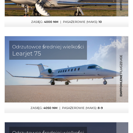
ZASIĘG:
4000 NM
| PASAŻEROWIE (MAKS):
10
Odrzutowce średniej wielkości
Learjet 75
ZASIĘG:
4050 NM
| PASAŻEROWIE (MAKS):
8-9
Odrzutowce średniej wielkości