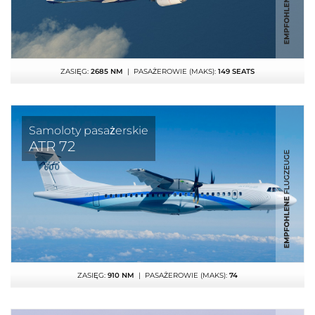
ZASIĘG:
2685 NM
| PASAŻEROWIE (MAKS):
149 SEATS
Samoloty pasażerskie
ATR 72
ZASIĘG:
910 NM
| PASAŻEROWIE (MAKS):
74