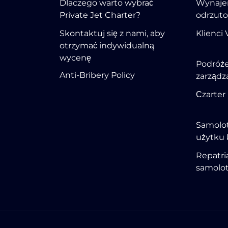
Dlaczego warto wybrać
Wynaje
Private Jet Charter?
odrzut
Skontaktuj się z nami, aby
Klienci 
otrzymać indywidualną
wycenę
Podróże
Anti-Bribery Policy
zarządz
Сzarter
Samolot
użytku 
Repatri
samolot