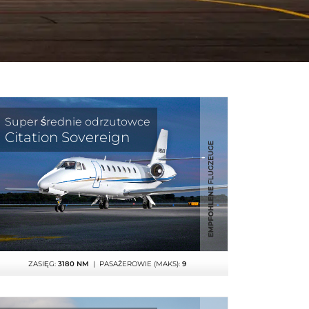
Super średnie odrzutowce
Citation Sovereign
ZASIĘG:
3180 NM
| PASAŻEROWIE (MAKS):
9