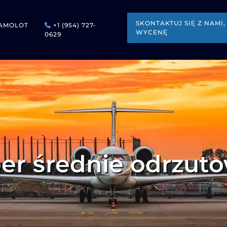
SKONTAKTUJ SIĘ Z NAM
AMOLOT
+1 (954) 727-
WYCENĘ
0629
er średnie odrzut