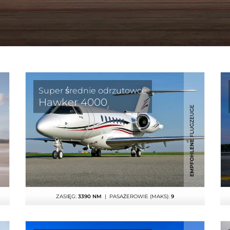
Super średnie odrzutowce
Hawker 4000
ZASIĘG:
3390 NM
| PASAŻEROWIE (MAKS):
9