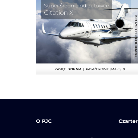
Super średnie odrzutowce
Citation X
ZASIĘG:
3216 NM
| PASAŻEROWIE (MAKS):
9
O PJC
Czarte