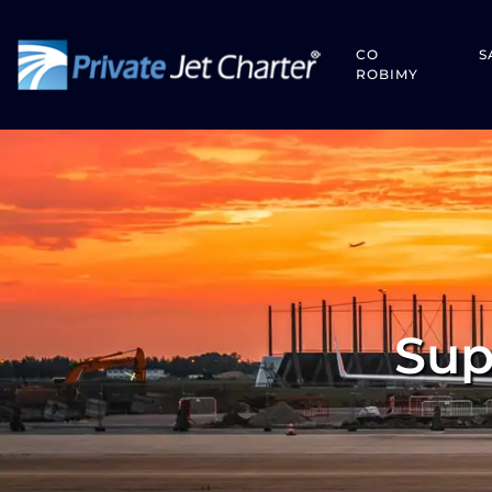
CO
S
ROBIMY
Sup