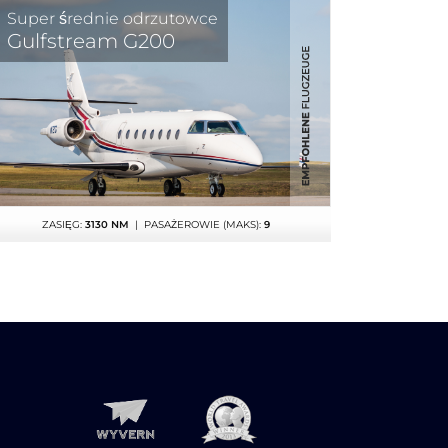
Super średnie odrzutowce
Gulfstream G200
ZASIĘG:
3130 NM
| PASAŻEROWIE (MAKS):
9