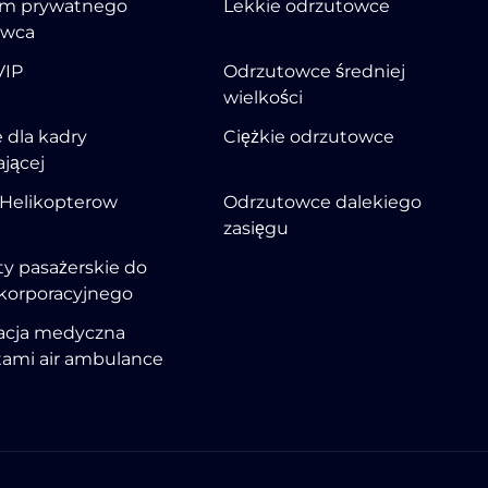
m prywatnego
Lekkie odrzutowce
owca
VIP
Odrzutowce średniej
wielkości
 dla kadry
Ciężkie odrzutowce
ającej
 Helikopterow
Odrzutowce dalekiego
zasięgu
y pasażerskie do
korporacyjnego
acja medyczna
ami air ambulance