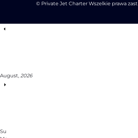
© Private Jet Charter Wszelkie prawa zas
August,
2026
Su