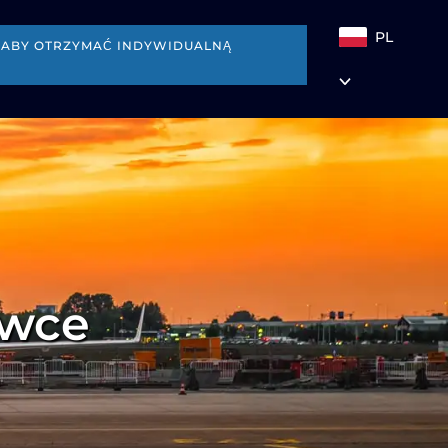
PL
I, ABY OTRZYMAĆ INDYWIDUALNĄ
owce