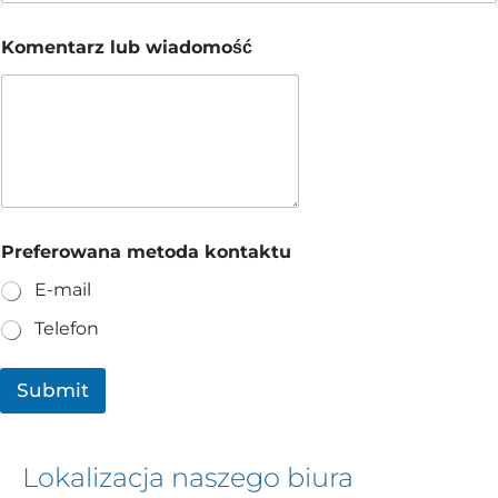
u
I
m
m
e
Komentarz lub wiadomość
i
t
ę
o
e
d
-
a
m
a
i
l
Preferowana metoda kontaktu
E-mail
Telefon
Submit
Lokalizacja naszego biura