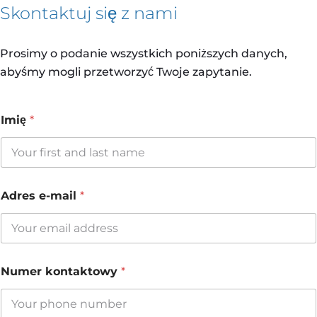
Skontaktuj się z nami
Prosimy o podanie wszystkich poniższych danych,
abyśmy mogli przetworzyć Twoje zapytanie.
Imię
*
l
Adres e-mail
*
u
b
k
o
n
N
t
Numer kontaktowy
*
u
a
m
k
e
t
r